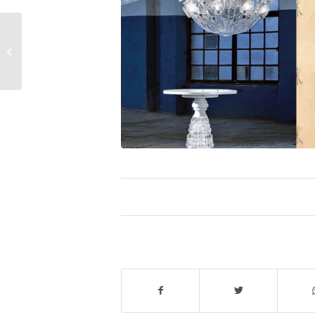
L’agence (et ses
jeunes retraités) en
visite chez Vitra
(Nicholas Grimshaw,...