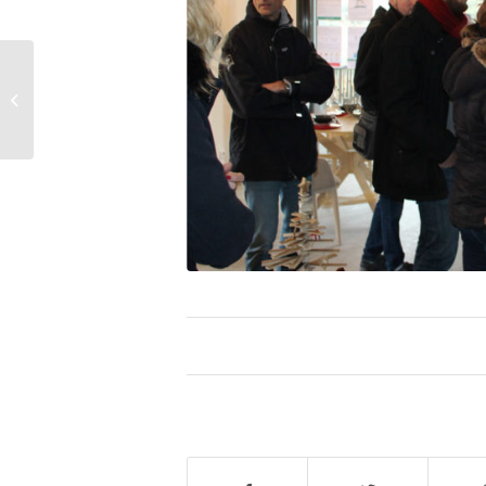
Colmar, on finit les 13
logements bois-
béton-paille pour Pole
Habitat