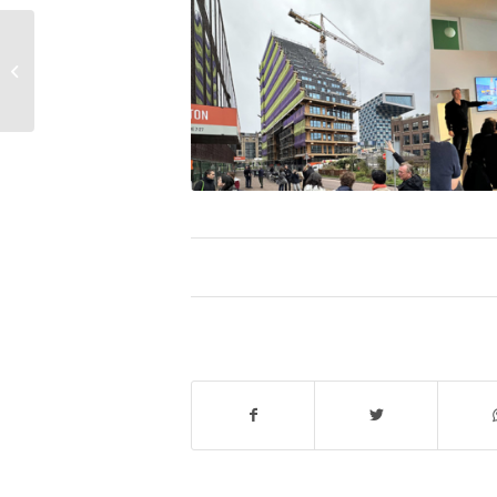
Nos voisins belges en
visite Jour 2 : Saint-
Dié-des-Vosges, visite
du chantier...